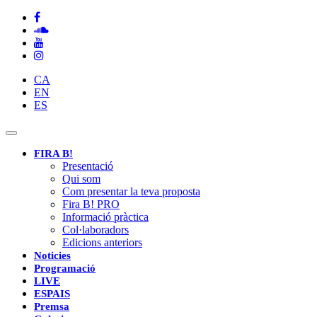
CA
EN
ES
Toggle
navigation
FIRA B!
Presentació
Qui som
Com presentar la teva proposta
Fira B! PRO
Informació pràctica
Col·laboradors
Edicions anteriors
Noticies
Programació
LIVE
ESPAIS
Premsa