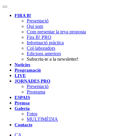
Toggle
navigation
FIRA B!
Presentació
Qui som
Com presentar la teva proposta
Fira B! PRO
Informació pràctica
Col·laboradors
Edicions anteriors
Subscriu-te a la newsletter!
Noticies
Programació
LIVE
JORNADES PRO
Presentació
Programa
ESPAIS
Premsa
Galeria
Fotos
MULTIMÈDIA
Contacte
CA