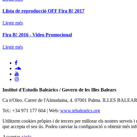
Llista de reproducció OFF Fira B! 2017
Llegir més
Fira B! 2016 - Video Promocional
Llegir més
Institut d'Estudis Baleàrics / Govern de les Illes Balears
Ca n'Oleo. Carrer de l'Almudaina, 4. 07001 Palma. ILLES BALEA
Tel.: +34 971 177 604 | Web:
www.iebalearics.org
Utilitzem cookies pròpies i de tercers per millorar els nostres serveis 
que accepta el seu ús. Podeu canviar la configuració o obtenir més in
Acceptar
+info