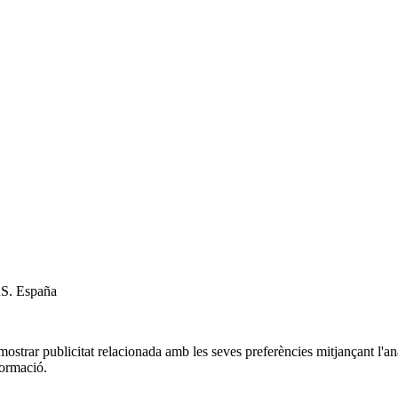
RS. España
i mostrar publicitat relacionada amb les seves preferències mitjançant l'
formació.