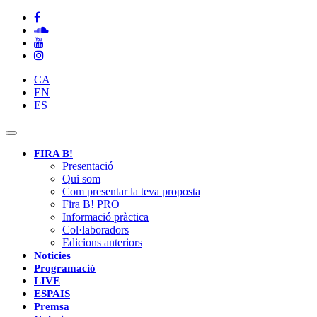
CA
EN
ES
Toggle
navigation
FIRA B!
Presentació
Qui som
Com presentar la teva proposta
Fira B! PRO
Informació pràctica
Col·laboradors
Edicions anteriors
Noticies
Programació
LIVE
ESPAIS
Premsa