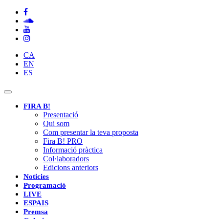
CA
EN
ES
Toggle
navigation
FIRA B!
Presentació
Qui som
Com presentar la teva proposta
Fira B! PRO
Informació pràctica
Col·laboradors
Edicions anteriors
Noticies
Programació
LIVE
ESPAIS
Premsa