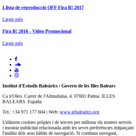
Llista de reproducció OFF Fira B! 2017
Llegir més
Fira B! 2016 - Video Promocional
Llegir més
Institut d'Estudis Baleàrics / Govern de les Illes Balears
Ca n'Oleo. Carrer de l'Almudaina, 4. 07001 Palma. ILLES
BALEARS. España
Tel.: +34 971 177 604 | Web:
www.iebalearics.org
Utilitzem cookies pròpies i de tercers per millorar els nostres serveis
i mostrar publicitat relacionada amb les seves preferències mitjançant
l'anàlisi dels seus hàbits de navegació. Si continua navegant,