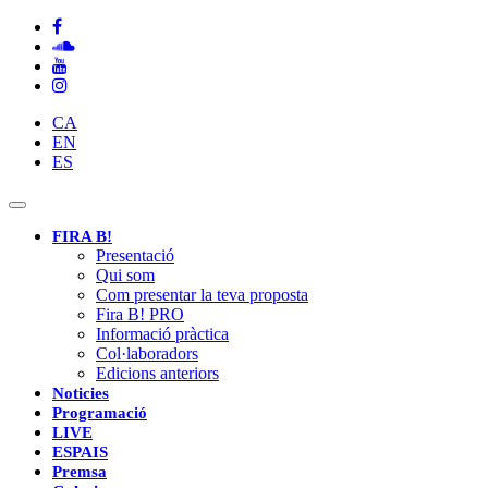
CA
EN
ES
Toggle
navigation
FIRA B!
Presentació
Qui som
Com presentar la teva proposta
Fira B! PRO
Informació pràctica
Col·laboradors
Edicions anteriors
Noticies
Programació
LIVE
ESPAIS
Premsa