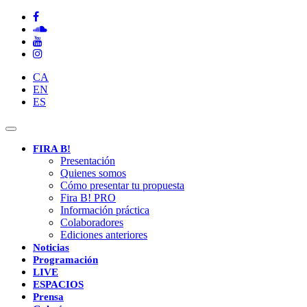
CA
EN
ES
Toggle
navigation
FIRA B!
Presentación
Quienes somos
Cómo presentar tu propuesta
Fira B! PRO
Información práctica
Colaboradores
Ediciones anteriores
Noticias
Programación
LIVE
ESPACIOS
Prensa